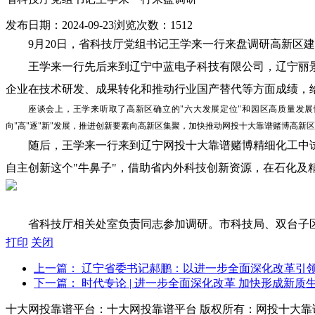
发布日期：2024-09-23
浏览次数：1512
9月20日，省科技厅党组书记王学来一行来盘调研高新区
王学来一行先后来到辽宁中蓝电子科技有限公司，辽宁丽
企业在技术研发、成果转化和推动行业国产替代等方面成绩，
座谈会上，王学来听取了高新区确立的
"六大发展定位"和园区高质量发
向"高"逐"新"发展，推进创新要素向高新区集聚，加快推动网投十大靠谱赌博高新
随后，王学来一行来到辽宁网投十大靠谱赌博精细化工中
自主创新这个
"牛鼻子"，借助省内外科技创新资源，在石化
省科技厅相关处室负责同志参加调研。市科技局、双台子
打印
关闭
上一篇：
辽宁省委书记郝鹏：以进一步全面深化改革引
下一篇：
时代专论 | 进一步全面深化改革 加快形成新质
十大网投靠谱平台：十大网投靠谱平台
版权所有：网投十大靠