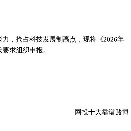
能力，抢占科技发展制高点，现将
《
2026年
按要求组织申报。
网投十大靠谱赌博