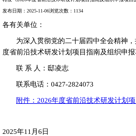
发布日期：2025-11-06
浏览次数：1134
各有关单位：
为深入贯彻党的二十届四中全会精神，
度省前沿技术研发计划项目指南及组织申报
联
系
人：
邸凌志
联系电话：
0427-
28
24073
附件
：
2026年度省前沿技术研发计划
2025年11月6日